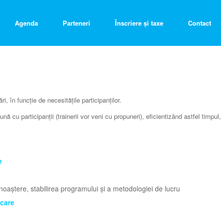
Agenda
Parteneri
Înscriere și taxe
Contact
, în funcție de necesitățile participanților.
ună cu participanții (trainerii vor veni cu propuneri), eficientizând astfel timp
e
noaștere, stabilirea programului și a metodologiei de lucru
icare