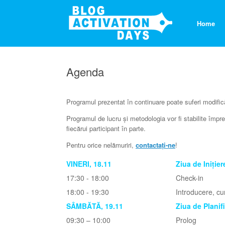
S
k
Home
i
p
t
o
c
Agenda
o
n
t
e
Programul prezentat în continuare poate suferi modificări
n
Programul de lucru și metodologia vor fi stabilite împre
t
fiecărui participant în parte.
Pentru orice nelămuriri,
contactați-ne
!
VINERI, 18.11
Ziua de Inițier
17:30 - 18:00
Check-in
18:00 - 19:30
Introducere, cu
SÂMBĂTĂ, 19.11
Ziua de Planif
09:30 – 10:00
Prolog